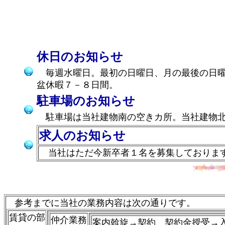
休日のお知らせ
毎週水曜日。最初の日曜日、月の最後の日曜
盆休暇７－８日間。
駐車場のお知らせ
駐車場は当社建物南の空きカ所。当社建物北
求人のお知らせ
当社はただ今新卒者１名を募集しております
参考までに当社の業務内容は次の通りです。
賃貸の部
仲介業務
案内斡旋→
契約、契約金授受→