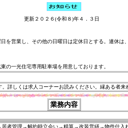
更新２０２６(令和８)年４．３日
日を営業し、その他の日曜日は定休日とする。連休は、
東の一光住宅専用駐車場を用意しております。
。詳しくは求人コーナーお読みください。縁ある者来
業務内容
入居者管理→
解約時立会い→
精算
→改装営繕→
物件仕入