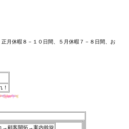
正月休暇８－１０日間、５月休暇７－８日間、お
れ！
れ→
顧客開拓→案内斡旋