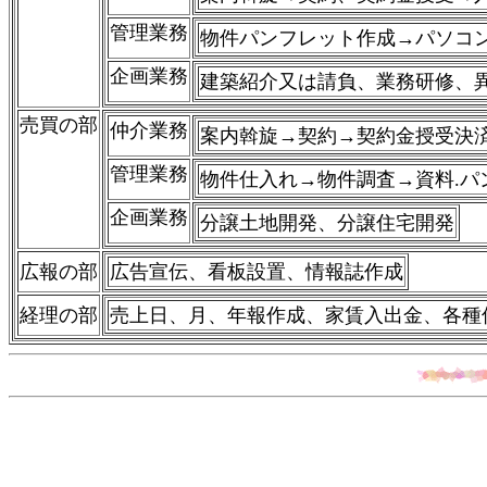
管理業務
物件パンフレット作成→
パソコ
企画業務
建築紹介又は請負
、業務研修、
売買の部
仲介業務
案内斡旋→
契約→契約金授受
決
管理業務
物件仕入れ→物件調査→資料.
企画業務
分譲土地開発
、分譲住宅開発
広報の部
広告宣伝
、看板設置、
情報誌作成
経理の部
売上日、月、年報
作成、家賃入出金、
各種