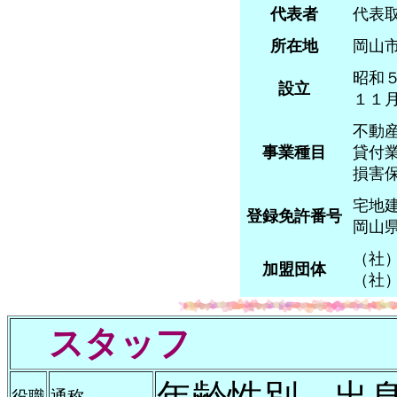
代表者
代表
所在地
岡山
昭和
設立
１１
不動
事業種目
貸付
損害
宅地
登録免許番号
岡山
（社
加盟団体
（社
スタッフ
役職
通称