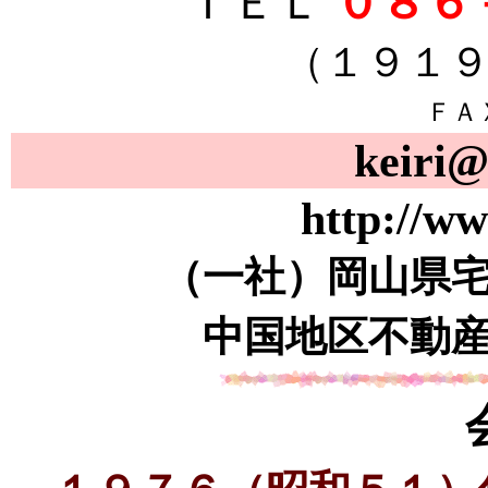
ＴＥＬ
０８６
（１９１９は免
ＦＡ
keiri@
http://ww
（一社）岡山県
中国地区不動
会