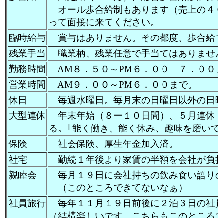
オール歩合給制もあります（売上の４０
って面接に来てください。
臨時給与
賞与はありません。その都度、歩合給
残業手当
職業柄、残業任意で手当てはありませ
勤務時間
AM８．５０～PM６．００―７．００
営業時間
AM９．００～PM６．００まで。
休日
毎週水曜日。毎月末の日曜日以外の日
大型連休
年末年始（８ー１０日間）、５月連休
る。｢能く働き、能く休み、趣味を磨い
保険
社会保険、厚生年金加入済。
社宅
勤続１年後より家賃の半額を会社が負
親睦会
毎月１９日に会社持ちの飲み食い語り
（このところできてないなぁ）
社員旅行
毎年１１月１９日前後に２泊３日の社
（結構楽しいです。こちらもこのところ