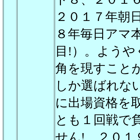
２０１７年朝
８年毎日アマ
目!）。よう
角を現すこと
しか選ばれな
に出場資格を
とも１回戦で
せん! ２０