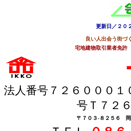
更新日／２０
良い人出会う街
宅地建物取引業者免許
法人番号７２６０００
号Ｔ７２
〒７０３-８２５６ 