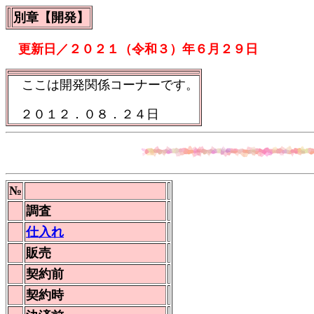
別章【開発】
更新日／
２０２１（令和３）年６月２９日
ここは開発関係コーナーです。
２０１２．０８．２４日
№
調査
仕入れ
販売
契約前
契約時