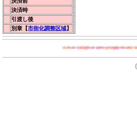
決済前
決済時
引渡し後
別章【
市街化調整区域
】