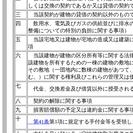
しくは交換の契約であるか又は貸借の契約
三
当該契約が建物の貸借の契約以外のもので
四
飲用水、電気及びガスの供給並びに排水の
整備についての特別の負担に関する事項）
五
当該宅地又は建物が宅地の造成又は建築に
項
六
当該建物が建物の区分所有等に関する法律
該建物を所有するための一棟の建物の敷地
その敷地（一団地内に数棟の建物があつて
む。）に関する権利及びこれらの管理又は
七
代金、交換差金及び借賃以外に授受される
八
契約の解除に関する事項
九
損害賠償額の予定又は違約金に関する事
十
第41条
第1項に規定する手付金等を受領