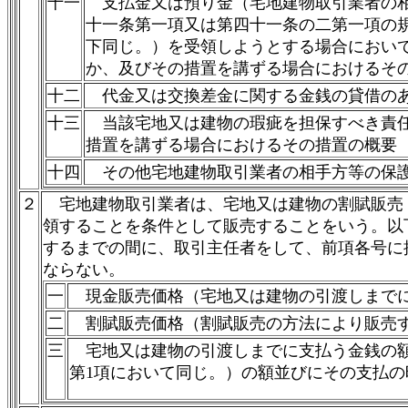
十一
支払金又は預り金（宅地建物取引業者の相
十一条第一項又は第四十一条の二第一項の
下同じ。）を受領しようとする場合におい
か、及びその措置を講ずる場合におけるそ
十二
代金又は交換差金に関する金銭の貸借のあ
十三
当該宅地又は建物の瑕疵を担保すべき責任
措置を講ずる場合におけるその措置の概要
十四
その他宅地建物取引業者の相手方等の保護
２
宅地建物取引業者は、宅地又は建物の割賦販売
領することを条件として販売することをいう。以
するまでの間に、取引主任者をして、前項各号に
ならない。
一
現金販売価格（宅地又は建物の引渡しまでに
二
割賦販売価格（割賦販売の方法により販売す
三
宅地又は建物の引渡しまでに支払う金銭の額
第1項において同じ。）の額並びにその支払の