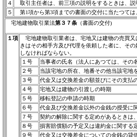
４
取引主任者は、前三項の説明をするときは、説
５
第1項から第3項までの書面の交付に当たつては
宅地建物取引業法
第３７条
（書面の交付)
１項
宅地建物取引業者は、宅地又は建物の売買又
きはその相手方及び代理を依頼した者に、その
しなければならない。
１号
当事者の氏名（法人にあつては、その
２号
当該宅地の所在、地番その他当該宅地
３号
代金又は交換差金の額並びにその支払
４号
宅地又は建物の引渡しの時期
５号
移転登記の申請の時期
６号
代金及び交換差金以外の金銭の授受に
７号
契約の解除に関する定めがあるときは
８号
損害賠償額の予定又は違約金に関する
９号
代金又は交換差金についての金銭の貸