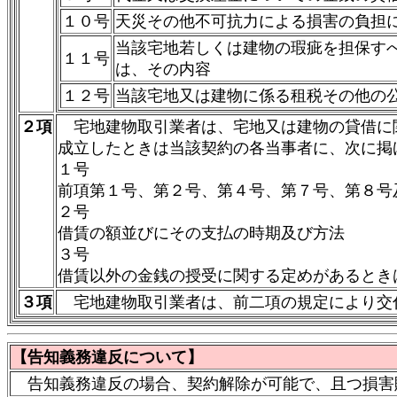
１０号
天災その他不可抗力による損害の負担
当該宅地若しくは建物の瑕疵を担保す
１１号
は、その内容
１２号
当該宅地又は建物に係る租税その他の
２項
宅地建物取引業者は、宅地又は建物の貸借に
成立したときは当該契約の各当事者に、次に掲
１号
前項第１号、第２号、第４号、第７号、第８号
２号
借賃の額並びにその支払の時期及び方法
３号
借賃以外の金銭の授受に関する定めがあるとき
３項
宅地建物取引業者は、前二項の規定により交
【告知義務違反について】
告知義務違反の場合、契約解除が可能で、且つ損害