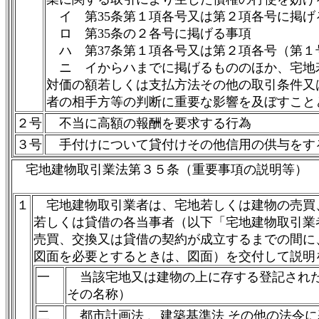
イ 第35条第１項各号又は第２項各号に掲げ
ロ 第35条の２各号に掲げる事項
ハ 第37条第１項各号又は第２項各号（第１
ニ イからハまでに掲げるもののほか、宅地
対価の額若しくは支払方法その他の取引条件又
者の相手方等の判断に重要な影響を及ぼすこと
２号
不当に高額の報酬を要求する行為
３号
手付けについて貸付けその他信用の供与をす
宅地建物取引業法第３５条（重要事項の説明等）
１
宅地建物取引業者は、宅地若しくは建物の売買
若しくは貸借の各当事者（以下「宅地建物取引業
売買、交換又は貸借の契約が成立するまでの間に
図面を必要とするときは、図面）を交付して説明
一
当該宅地又は建物の上に存する登記された
その名称）
二
都市計画法 、建築基準法 その他の法令