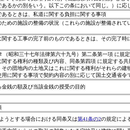
であるかの別をいう。以下この条において同じ。）に応
あるときは、私道に関する負担に関する事項
ための施設の整備の状況（これらの施設が整備されて
関する工事の完了前のものであるときは、その完了時
 （昭和三十七年法律第六十九号）第二条第一項 に規
に関する権利の種類及び内容、同条第四項 に規定する共
、その団地内の土地又はこれに関する権利がそれらの建
使用に関する事項で契約内容の別に応じて国土交通省令
金銭の額及び当該金銭の授受の目的
項
しようとする場合における同条又は
第41条の2
の規定によ