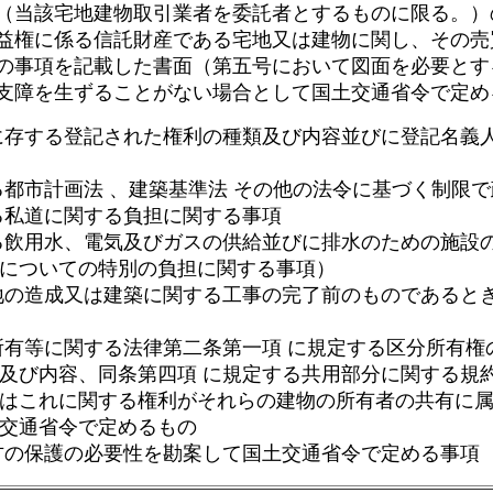
（当該宅地建物取引業者を委託者とするものに限る。）
益権に係る信託財産である宅地又は建物に関し、その売
の事項を記載した書面（第五号において図面を必要とす
支障を生ずることがない場合として国土交通省令で定め
に存する登記された権利の種類及び内容並びに登記名義
都市計画法 、建築基準法 その他の法令に基づく制限
る私道に関する負担に関する事項
る飲用水、電気及びガスの供給並びに排水のための施設
についての特別の負担に関する事項）
地の造成又は建築に関する工事の完了前のものであると
有等に関する法律第二条第一項 に規定する区分所有権
及び内容、同条第四項 に規定する共用部分に関する規
はこれに関する権利がそれらの建物の所有者の共有に
交通省令で定めるもの
方の保護の必要性を勘案して国土交通省令で定める事項