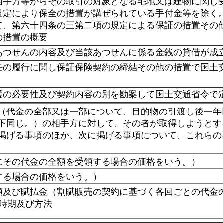
手方等からその取引の対象となる宅地又は建物に関し
規定により保全の措置が講ぜられている手付金等を除く
て、第六十四条の三第二項の規定による保証の措置その
の措置の概要
つせんの内容及び当該あつせんに係る金銭の貸借が成
の履行に関し保証保険契約の締結その他の措置で国土
の必要性及び契約内容の別を勘案して国土交通省令で
（代金の全部又は一部について、目的物の引渡し後一年
下同じ。）の相手方に対して、その者が取得しようとす
掲げる事項のほか、次に掲げる事項について、これらの
その代金の全額を受領する場合の価格をいう。）
る場合の価格をいう。）
及び賦払金（割賦販売の契約に基づく各回ごとの代金の
時期及び方法