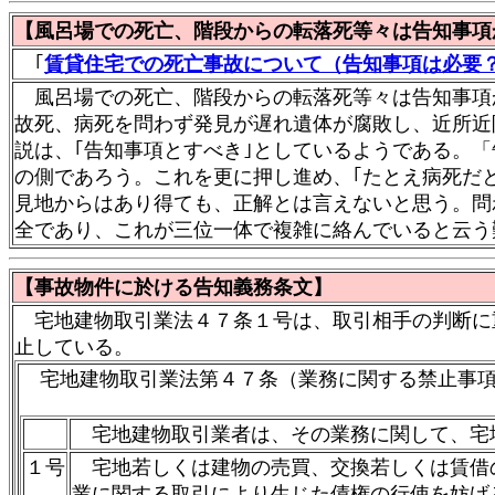
【風呂場での死亡、階段からの転落死等々は告知事項
｢
賃貸住宅での死亡事故について（告知事項は必要
風呂場での死亡、階段からの転落死等々は告知事項
故死、病死を問わず発見が遅れ遺体が腐敗し、近所近
説は、｢告知事項とすべき｣としているようである。
の側であろう。これを更に押し進め、｢たとえ病死だ
見地からはあり得ても、正解とは言えないと思う。問
全であり、これが三位一体で複雑に絡んでいると云う
【事故物件に於ける告知義務条文】
宅地建物取引業法４７条１号は、取引相手の判断に重
止している。
宅地建物取引業法第４７条（業務に関する禁止事項
宅地建物取引業者は、その業務に関して、宅
１号
宅地若しくは建物の売買、交換若しくは賃借
業に関する取引により生じた債権の行使を妨げ