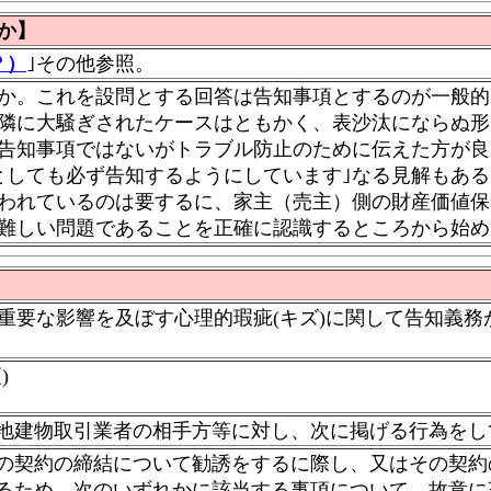
か】
？）
｣その他参照。
か。これを設問とする回答は告知事項とするのが一般的
隣に大騒ぎされたケースはともかく、表沙汰にならぬ形
「告知事項ではないがトラブル防止のために伝えた方が良
としても必ず告知するようにしています｣なる見解もあ
われているのは要するに、家主（売主）側の財産価値保
難しい問題であることを正確に認識するところから始め
要な影響を及ぼす心理的瑕疵(キズ)に関して告知義務
)
地建物取引業者の相手方等に対し、次に掲げる行為をし
の契約の締結について勧誘をするに際し、又はその契約
るため、次のいずれかに該当する事項について、故意に