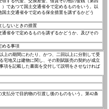
受領する代金、交換差金、借賃その他の金銭（第四
。）であつて国土交通省令で定めるものをいう。以
他国土交通省令で定める保全措置を講ずるかどう
立しないときの措置
交通省令で定めるものを講ずるかどうか、及びその
定める事項
以上の期間にわたり、かつ、二回以上に分割して受
る宅地又は建物に関し、その割賦販売の契約が成立
事項を記載した書面を交付して説明をさせなければ
支払分で目的物の引渡し後のものをいう。第42条