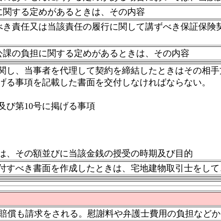
に関する定めがあるときは、その内容
べき責任又は当該責任の履行に関して講ずべき保証保険
公課の負担に関する定めがあるときは、その内容
関し、当事者を代理して契約を締結したときはその相手
げる事項を記載した書面を交付しなければならない。
及び第10号に掲げる事項
は、その額並びに当該金銭の授受の時期及び目的
付すべき書面を作成したときは、宅地建物取引士をして
賠償も請求をされる。慰謝料や弁護士費用の負担などか