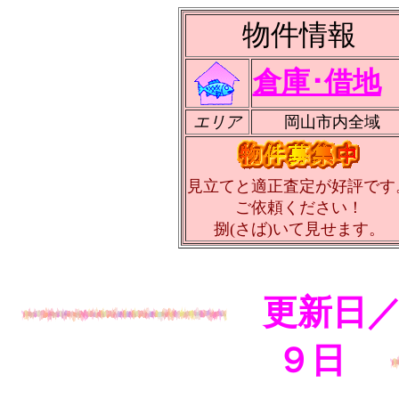
物件情報
倉庫･借地
エリア
岡山市内全域
見立てと適正査定が好評です
ご依頼ください！
捌(さば)いて見せます。
更新日
９
日