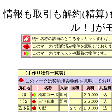
情報も取引も解約(精算
ル！｣が
物件名称の該当のところをクリックすれば
このマークは契約済み物件を意味しており
このマークはオススメや新着の物件です。
（手作り物件一覧表
）
このマークは契約済み物件を意味しており
所在地
名称
入居
面積
賃料
共益費
穝
松本コーポ
即可
２０.000
込
浜２
三宅倉庫
即可
５５.000
込
乙多見
０邸
２５㎡
１０.000
込