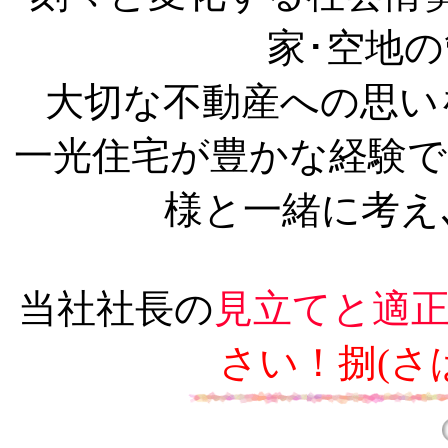
家･空地
大切な不動産への思い
一光住宅が豊かな経験で
様と一緒に考え
当社社長の
見立てと適
さい！捌(さ