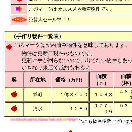
このマークは オススメや新着物件です。
絶賛大セール中！！
（手作り物件一覧表）
このマークは契約済み物件を意味しております。
物件は更新日現在のものです。
更新に手が回らないので、出てない物件もあっ
いきなり来店で成約もあるよ。
面積
面積
契
所在地
価格
（万円）
（㎡）
（坪
４８
雄町
１億３４５０
１５８８
１７７．
５３
清水
１２８５
０９
他にも物件多数ございま