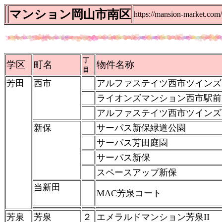
マンション岡山市南区
https://mansion-market.com/
丁
学区
町名
物件名称
目
芳田
西市
アルファステイツ西市ツインズ
ライオンズマンション西市駅前
アルファステイツ西市ツインズI
新保
サーパス新保緑道公園
サーパス芳田庭園
サーパス新保
スペースアップ新保
当新田
MAC芳泉コート
芳泉
芳泉
２
エメラルドマンション芳泉II