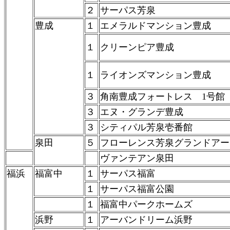
２
サーパス芳泉
豊成
１
エメラルドマンション豊成
１
クリーンピア豊成
１
ライオンズマンション豊成
３
角南豊成フォートレス 1号館
３
エヌ・グランデ豊成
３
シティパル芳泉壱番館
泉田
５
フローレンス芳泉グランドアー
ヴァンテアン泉田
福浜
福富中
１
サーパス福富
１
サーパス福富公園
１
福富中パークホームズ
浜野
１
アーバンドリーム浜野