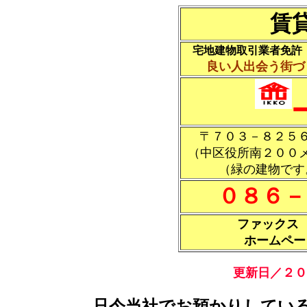
賃
宅地建物取引業者免許
良い人出会う街づ
〒７０３－８２５
（中区役所南２００
（緑の建物です
０８６－
ファックス ０
ホームペ
更新日／
２０
只今当社でお預かりしてい