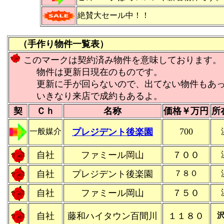
絶賛大セール中！！
（手作り物件一覧表）
このマークは契約済み物件を意味しております。
物件は更新日現在のものです。
更新に手が回らないので、出てない物件もあっ
いきなり来店で成約もあるよ。
契
Ｃｈ
名称
価格￥万円
所
700
一般媒介
プレジデント後楽園
自社
ファミール岡山
７００
自社
プレジデント後楽園
７８０
自社
ファミール岡山
７５０
自社
藤和ハイタウン百間川
１１８０